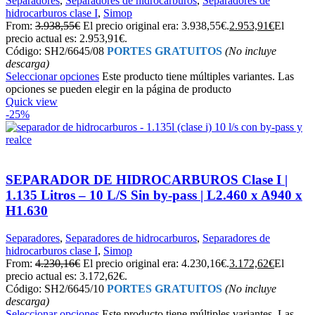
Separadores
,
Separadores de hidrocarburos
,
Separadores de
hidrocarburos clase I
,
Simop
From:
3.938,55
€
El precio original era: 3.938,55€.
2.953,91
€
El
precio actual es: 2.953,91€.
Código: SH2/6645/08
PORTES GRATUITOS
(No incluye
descarga)
Seleccionar opciones
Este producto tiene múltiples variantes. Las
opciones se pueden elegir en la página de producto
Quick view
-25%
SEPARADOR DE HIDROCARBUROS Clase I |
1.135 Litros – 10 L/S Sin by-pass | L2.460 x A940 x
H1.630
Separadores
,
Separadores de hidrocarburos
,
Separadores de
hidrocarburos clase I
,
Simop
From:
4.230,16
€
El precio original era: 4.230,16€.
3.172,62
€
El
precio actual es: 3.172,62€.
Código: SH2/6645/10
PORTES GRATUITOS
(No incluye
descarga)
Seleccionar opciones
Este producto tiene múltiples variantes. Las