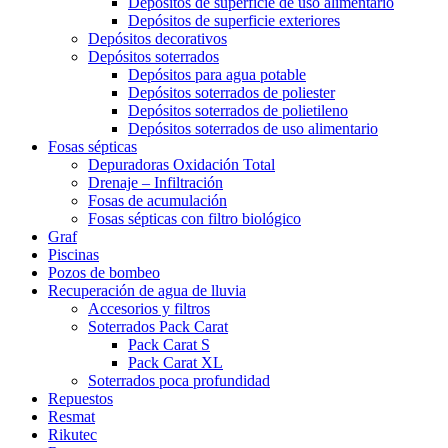
Depósitos de superficie de uso alimentario
Depósitos de superficie exteriores
Depósitos decorativos
Depósitos soterrados
Depósitos para agua potable
Depósitos soterrados de poliester
Depósitos soterrados de polietileno
Depósitos soterrados de uso alimentario
Fosas sépticas
Depuradoras Oxidación Total
Drenaje – Infiltración
Fosas de acumulación
Fosas sépticas con filtro biológico
Graf
Piscinas
Pozos de bombeo
Recuperación de agua de lluvia
Accesorios y filtros
Soterrados Pack Carat
Pack Carat S
Pack Carat XL
Soterrados poca profundidad
Repuestos
Resmat
Rikutec