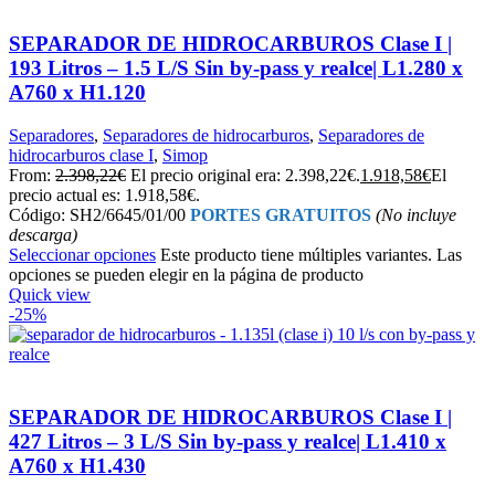
SEPARADOR DE HIDROCARBUROS Clase I |
193 Litros – 1.5 L/S Sin by-pass y realce| L1.280 x
A760 x H1.120
Separadores
,
Separadores de hidrocarburos
,
Separadores de
hidrocarburos clase I
,
Simop
From:
2.398,22
€
El precio original era: 2.398,22€.
1.918,58
€
El
precio actual es: 1.918,58€.
Código: SH2/6645/01/00
PORTES GRATUITOS
(No incluye
descarga)
Seleccionar opciones
Este producto tiene múltiples variantes. Las
opciones se pueden elegir en la página de producto
Quick view
-25%
SEPARADOR DE HIDROCARBUROS Clase I |
427 Litros – 3 L/S Sin by-pass y realce| L1.410 x
A760 x H1.430