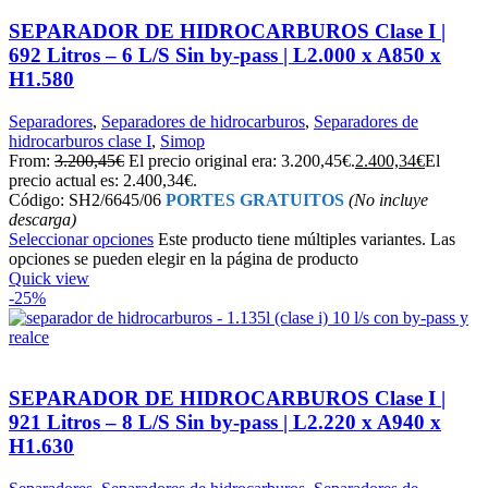
SEPARADOR DE HIDROCARBUROS Clase I |
692 Litros – 6 L/S Sin by-pass | L2.000 x A850 x
H1.580
Separadores
,
Separadores de hidrocarburos
,
Separadores de
hidrocarburos clase I
,
Simop
From:
3.200,45
€
El precio original era: 3.200,45€.
2.400,34
€
El
precio actual es: 2.400,34€.
Código: SH2/6645/06
PORTES GRATUITOS
(No incluye
descarga)
Seleccionar opciones
Este producto tiene múltiples variantes. Las
opciones se pueden elegir en la página de producto
Quick view
-25%
SEPARADOR DE HIDROCARBUROS Clase I |
921 Litros – 8 L/S Sin by-pass | L2.220 x A940 x
H1.630