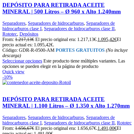
DEPÓSITO PARA RETIRADA ACEITE
MINERAL | 500 Litros – Ø 960 x Alto 1.240mm
Separadores
,
Separadores de hidrocarburos
,
Separadores de
hidrocarburos clase I
,
Separadores de hidrocarburos clase II
,
Rototec
,
Depósitos
From:
1.217,13
€
El precio original era: 1.217,13€.
1.095,42
€
El
precio actual es: 1.095,42€.
Código: GDR-R-0500-AM
PORTES GRATUITOS
(No incluye
descarga)
Seleccionar opciones
Este producto tiene múltiples variantes. Las
opciones se pueden elegir en la página de producto
Quick view
-10%
DEPÓSITO PARA RETIRADA ACEITE
MINERAL | 1.100 Litros – Ø 1.350 x Alto 1.270mm
Separadores
,
Separadores de hidrocarburos
,
Separadores de
hidrocarburos clase I
,
Separadores de hidrocarburos clase II
,
Rototec
From:
1.656,67
€
El precio original era: 1.656,67€.
1.491,00
€
El
precio actual es: 1.491,00€.