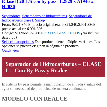
(Clase I) 20 L/S con by-pass | L2829 x A1946 x
H2030
Separadores
,
Separadores de hidrocarburos
,
Separadores de
hidrocarburos clase I
,
Simop
From:
9.321,84
€
El precio original era: 9.321,84€.
6.991,38
€
El
precio actual es: 6.991,38€.
Código: SH2/6648/20/00
PORTES GRATUITOS
(No incluye
descarga)
Seleccionar opciones
Este producto tiene múltiples variantes. Las
opciones se pueden elegir en la página de producto
Quick view
Separador de Hidrocarburos – CLASE
I – Con By Pass y Realce
El sistema by pass permite la manipulación de entrada y salida del
agua sin necesidad de producirse de manera continuada.
MODELO CON REALCE