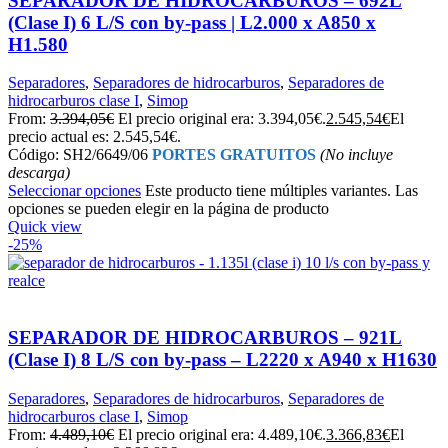
SEPARADOR DE HIDROCARBUROS – 692L
(Clase I) 6 L/S con by-pass | L2.000 x A850 x
H1.580
Separadores
,
Separadores de hidrocarburos
,
Separadores de
hidrocarburos clase I
,
Simop
From:
3.394,05
€
El precio original era: 3.394,05€.
2.545,54
€
El
precio actual es: 2.545,54€.
Código: SH2/6649/06
PORTES GRATUITOS
(No incluye
descarga)
Seleccionar opciones
Este producto tiene múltiples variantes. Las
opciones se pueden elegir en la página de producto
Quick view
-25%
SEPARADOR DE HIDROCARBUROS – 921L
(Clase I) 8 L/S con by-pass – L2220 x A940 x H1630
Separadores
,
Separadores de hidrocarburos
,
Separadores de
hidrocarburos clase I
,
Simop
From:
4.489,10
€
El precio original era: 4.489,10€.
3.366,83
€
El