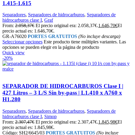
1.415-1.615
Separadores
,
Separadores de hidrocarburos
,
Separadores de
hidrocarburos clase I
,
Graf
From:
2.058,37
€
El precio original era: 2.058,37€.
1.646,70
€
El
precio actual es: 1.646,70€.
GR-A76020
PORTES GRATUITOS
(No incluye descarga)
Seleccionar opciones
Este producto tiene múltiples variantes. Las
opciones se pueden elegir en la página de producto
Quick view
-20%
SEPARADOR DE HIDROCARBUROS Clase I |
427 Litros – 3 L/S Sin by-pass | L1.410 x A760 x
H1.280
Separadores
,
Separadores de hidrocarburos
,
Separadores de
hidrocarburos clase I
,
Simop
From:
2.307,47
€
El precio original era: 2.307,47€.
1.845,98
€
El
precio actual es: 1.845,98€.
Código: SH2/6645/03
PORTES GRATUITOS
(No incluye