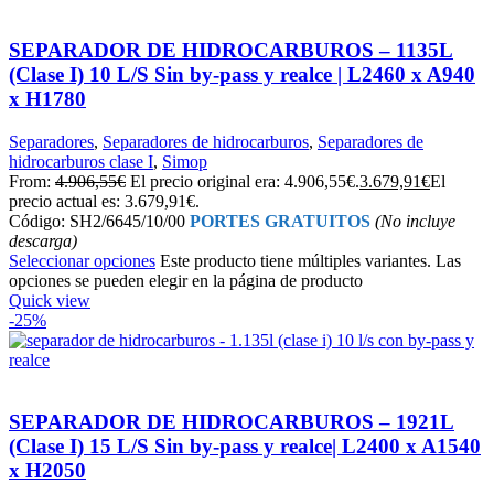
SEPARADOR DE HIDROCARBUROS – 1135L
(Clase I) 10 L/S Sin by-pass y realce | L2460 x A940
x H1780
Separadores
,
Separadores de hidrocarburos
,
Separadores de
hidrocarburos clase I
,
Simop
From:
4.906,55
€
El precio original era: 4.906,55€.
3.679,91
€
El
precio actual es: 3.679,91€.
Código: SH2/6645/10/00
PORTES GRATUITOS
(No incluye
descarga)
Seleccionar opciones
Este producto tiene múltiples variantes. Las
opciones se pueden elegir en la página de producto
Quick view
-25%
SEPARADOR DE HIDROCARBUROS – 1921L
(Clase I) 15 L/S Sin by-pass y realce| L2400 x A1540
x H2050