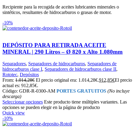
Recipiente para la recogida de aceites lubricantes minerales o
sintéticos, resultantes de hidrocarburos o grasas de motor.
-10%
DEPÓSITO PARA RETIRADA ACEITE
MINERAL | 290 Litros – Ø 820 x Alto 1.080mm
Separadores
,
Separadores de hidrocarburos
,
Separadores de
hidrocarburos clase I
,
Separadores de hidrocarburos clase II
,
Rototec
,
Depósitos
From:
1.014,28
€
El precio original era: 1.014,28€.
912,85
€
El precio
actual es: 912,85€.
Código: GDR-R-0300-AM
PORTES GRATUITOS
(No incluye
descarga)
Seleccionar opciones
Este producto tiene múltiples variantes. Las
opciones se pueden elegir en la página de producto
Quick view
-10%