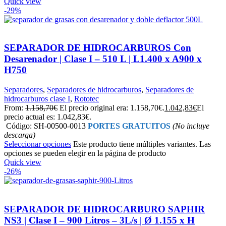
Quick view
-29%
SEPARADOR DE HIDROCARBUROS Con
Desarenador | Clase I – 510 L | L1.400 x A900 x
H750
Separadores
,
Separadores de hidrocarburos
,
Separadores de
hidrocarburos clase I
,
Rototec
From:
1.158,70
€
El precio original era: 1.158,70€.
1.042,83
€
El
precio actual es: 1.042,83€.
Código: SH-00500-0013
PORTES GRATUITOS
(No incluye
descarga)
Seleccionar opciones
Este producto tiene múltiples variantes. Las
opciones se pueden elegir en la página de producto
Quick view
-26%
SEPARADOR DE HIDROCARBURO SAPHIR
NS3 | Clase I – 900 Litros – 3L/s | Ø 1.155 x H