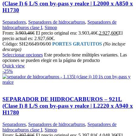
(Clase I) 6 L/S con by-pass y realce | L2000 x A850 x
H1730
Separadores
,
Separadores de hidrocarburos
,
Separadores de
hidrocarburos clase I
,
Simop
From:
3.903,46
€
El precio original era: 3.903,46€.
2.927,60
€
El
precio actual es: 2.927,60€.
Código: SH2/6649/06/00
PORTES GRATUITOS
(No incluye
descarga)
Seleccionar opciones
Este producto tiene múltiples variantes. Las
opciones se pueden elegir en la página de producto
Quick view
-25%
SEPARADOR DE HIDROCARBUROS – 921L
(Clase I) 8 L/S con by-pass y realce | L2220 x A940 x
H1780
Separadores
,
Separadores de hidrocarburos
,
Separadores de
hidrocarburos clase I
,
Simop
From:
5.397,81
€
El precio original era: 5.397,81€.
4.048,36
€
El