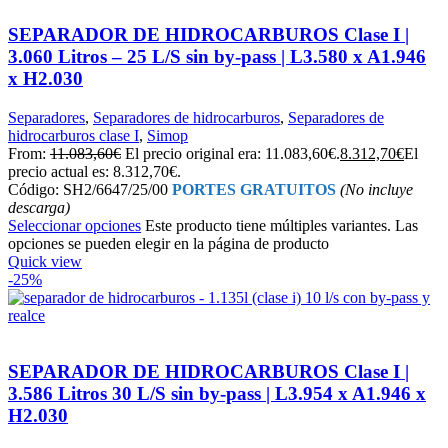
SEPARADOR DE HIDROCARBUROS Clase I |
3.060 Litros – 25 L/S sin by-pass | L3.580 x A1.946
x H2.030
Separadores
,
Separadores de hidrocarburos
,
Separadores de
hidrocarburos clase I
,
Simop
From:
11.083,60
€
El precio original era: 11.083,60€.
8.312,70
€
El
precio actual es: 8.312,70€.
Código: SH2/6647/25/00
PORTES GRATUITOS
(No incluye
descarga)
Seleccionar opciones
Este producto tiene múltiples variantes. Las
opciones se pueden elegir en la página de producto
Quick view
-25%
SEPARADOR DE HIDROCARBUROS Clase I |
3.586 Litros 30 L/S sin by-pass | L3.954 x A1.946 x
H2.030