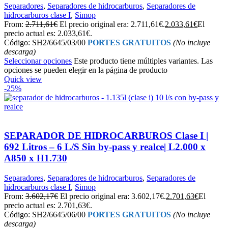
Separadores
,
Separadores de hidrocarburos
,
Separadores de
hidrocarburos clase I
,
Simop
From:
2.711,61
€
El precio original era: 2.711,61€.
2.033,61
€
El
precio actual es: 2.033,61€.
Código: SH2/6645/03/00
PORTES GRATUITOS
(No incluye
descarga)
Seleccionar opciones
Este producto tiene múltiples variantes. Las
opciones se pueden elegir en la página de producto
Quick view
-25%
SEPARADOR DE HIDROCARBUROS Clase I |
692 Litros – 6 L/S Sin by-pass y realce| L2.000 x
A850 x H1.730
Separadores
,
Separadores de hidrocarburos
,
Separadores de
hidrocarburos clase I
,
Simop
From:
3.602,17
€
El precio original era: 3.602,17€.
2.701,63
€
El
precio actual es: 2.701,63€.
Código: SH2/6645/06/00
PORTES GRATUITOS
(No incluye
descarga)